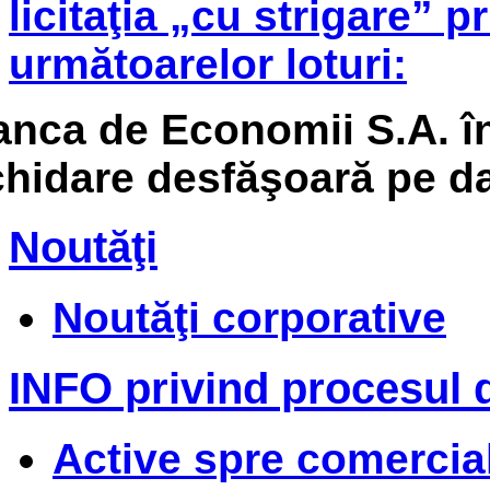
licitaţia „cu strigare” 
următoarelor loturi:
anca de Economii S.A. î
chidare
desfăşoară pe d
Noutăţi
Noutăţi corporative
INFO privind procesul d
Active spre comercializ