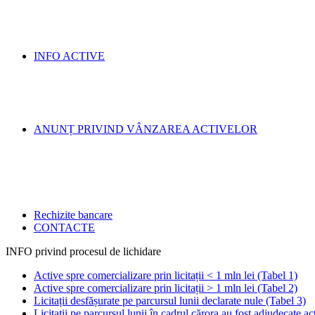
INFO ACTIVE
ANUNȚ PRIVIND VÂNZAREA ACTIVELOR
Rechizite bancare
CONTACTE
INFO privind procesul de lichidare
Active spre comercializare prin licitații < 1 mln lei (Tabel 1)
Active spre comercializare prin licitații > 1 mln lei (Tabel 2)
Licitații desfășurate pe parcursul lunii declarate nule (Tabel 3)
Licitații pe parcursul lunii în cadrul cărora au fost adjudecate ac