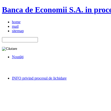
Banca de Economii S.A. in proce
home
mail
sitemap
Noutăţi
INFO privind procesul de lichidare