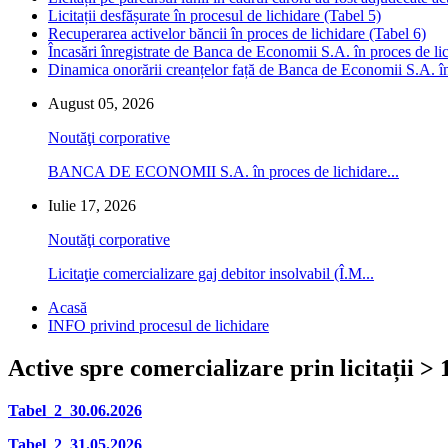
Licitații desfășurate în procesul de lichidare (Tabel 5)
Recuperarea activelor băncii în proces de lichidare (Tabel 6)
Încasări înregistrate de Banca de Economii S.A. în proces de li
Dinamica onorării creanțelor față de Banca de Economii S.A. în
August 05, 2026
Noutăţi corporative
BANCA DE ECONOMII S.A. în proces de lichidare...
Iulie 17, 2026
Noutăţi corporative
Licitaţie comercializare gaj debitor insolvabil (Î.M...
Acasă
INFO privind procesul de lichidare
Active spre comercializare prin licitații > 
Tabel_2_30.06
.2026
Tabel_2_31.05
.2026