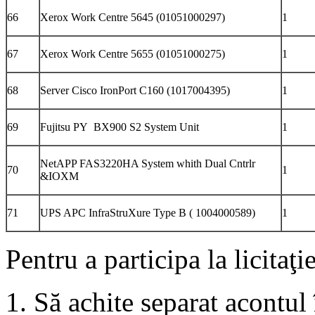
66
Xerox Work Centre 5645 (01051000297)
1
67
Xerox Work Centre 5655 (01051000275)
1
68
Server Cisco IronPort C160 (1017004395)
1
69
Fujitsu PY BX900 S2 System Unit
1
NetAPP FAS3220HA System whith Dual Cntrlr
70
1
&IOXM
71
UPS APC InfraStruXure Type B ( 1004000589)
1
Pentru a participa la licitaţi
1. Să achite separat acontu