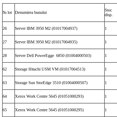
Stoc
№ lot
Denumirea bunului
disp.
26
Server IBM 3950 M2 (01017004937)
1
27
Server IBM 3950 M2 (01017004935)
1
28
Server Dell PowerEgge 6850 (01004000503)
1
62
Storage Hitachi USM VM (01017004513)
1
63
Storage Sun StorEdge 3510 (01004000507)
1
64
Xerox Work Centre 5645 (01051000293)
1
65
Xerox Work Centre 5645 (01051000295)
1