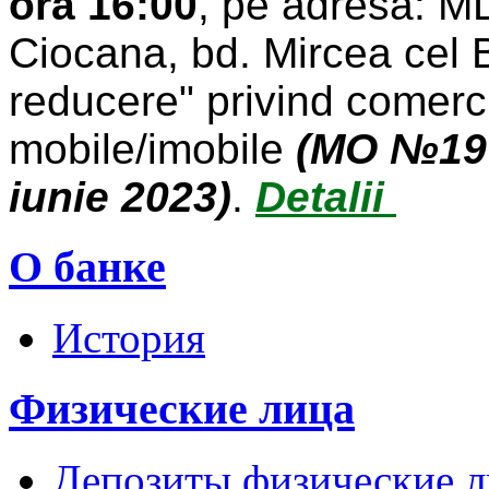
ora 16:00
, pe adresa: M
Ciocana, bd. Mircea cel Bă
reducere" privind comerci
mobile/imobile
(MO №197 
iunie 2023)
.
Detalii
О банке
История
Физические лица
Депозиты физические л