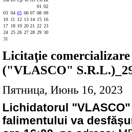
01
02
03
04
05
06
07
08
09
10
11
12
13
14
15
16
17
18
19
20
21
22
23
24
25
26
27
28
29
30
31
Licitaţie comercializare
("VLASCO" S.R.L.)_29
Пятница, Июнь 16, 2023
Lichidatorul "VLASCO" 
falimentului va desfășu