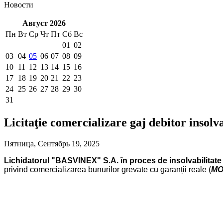
Новости
Август 2026
Пн
Вт
Ср
Чт
Пт
Сб
Вс
01
02
03
04
05
06
07
08
09
10
11
12
13
14
15
16
17
18
19
20
21
22
23
24
25
26
27
28
29
30
31
Licitaţie comercializare gaj debitor inso
Пятница, Сентябрь 19, 2025
Lichidatorul "BASVINEX" S.A. în proces de insolvabilitate
privind comercializarea bunurilor grevate cu garanții reale (
MO