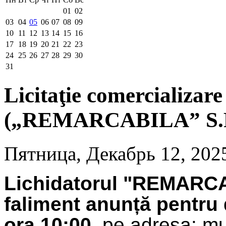
01
02
03
04
05
06
07
08
09
10
11
12
13
14
15
16
17
18
19
20
21
22
23
24
25
26
27
28
29
30
31
Licitaţie comercializare
(„REMARCABILA” S.R.
Пятница, Декабрь 12, 202
Lichidatorul "REMARCA
faliment anunță pentru
ora 10:00
, pe adresa: mu