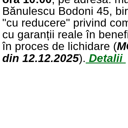
Bănulescu Bodoni 45, bir.
"cu reducere" privind com
cu garanții reale în bene
în proces de lichidare (
M
din 12.12.2025
).
Detalii