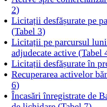
2)
Licitații desfășurate pe p
(Tabel 3)
Licitații pe parcursul luni
adjudecate active (Tabel 
Licitații desfășurate în p
Recuperarea activelor băn
6)
Încasări înregistrate de 
de lichidare (Tabel 7)