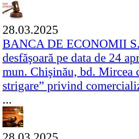
28.03.2025
BANCA DE ECONOMII S.A. 
desfăşoară pe data de 24 apr
mun. Chişinău, bd. Mircea ce
strigare” privind comerciali
...
28.03.2025