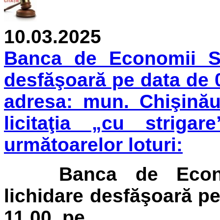
10.03.2025
Banca de Economii S.
desfăşoară pe data de 0
adresa: mun. Chişinău
licitaţia „cu strigar
următoarelor loturi:
Banca de Econom
lichidare
desfăşoară pe
11.00
, pe...