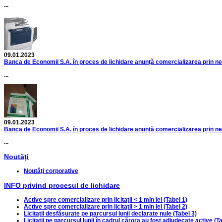
...
09.01.2023
Banca de Economii S.A. în proces de lichidare anunță comercializarea prin neg
...
09.01.2023
Banca de Economii S.A. în proces de lichidare anunță comercializarea prin ne
...
Noutăţi
Noutăţi corporative
INFO privind procesul de lichidare
Active spre comercializare prin licitații < 1 mln lei (Tabel 1)
Active spre comercializare prin licitații > 1 mln lei (Tabel 2)
Licitații desfășurate pe parcursul lunii declarate nule (Tabel 3)
Licitații pe parcursul lunii în cadrul cărora au fost adjudecate active (Ta