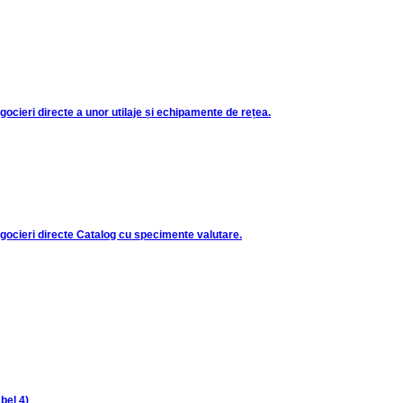
ocieri directe a unor utilaje și echipamente de rețea.
gocieri directe Catalog cu specimente valutare.
bel 4)