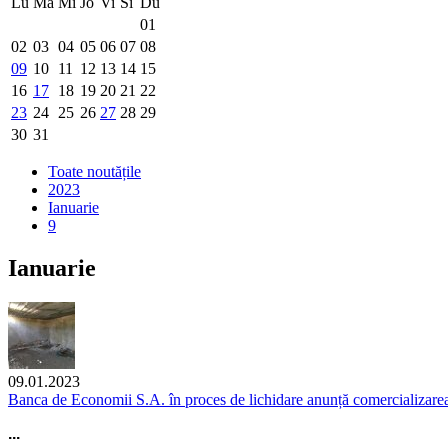
Lu
Ma
Mi
Jo
Vi
Si
Du
01
02
03
04
05
06
07
08
09
10
11
12
13
14
15
16
17
18
19
20
21
22
23
24
25
26
27
28
29
30
31
Toate noutățile
2023
Ianuarie
9
Ianuarie
09.01.2023
Banca de Economii S.A. în proces de lichidare anunță comercializarea 
...