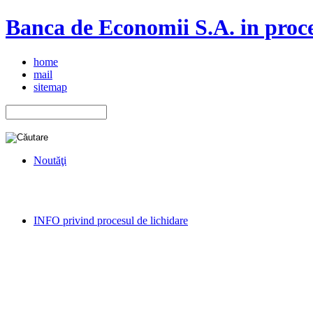
Banca de Economii S.A. in proce
home
mail
sitemap
Noutăţi
INFO privind procesul de lichidare