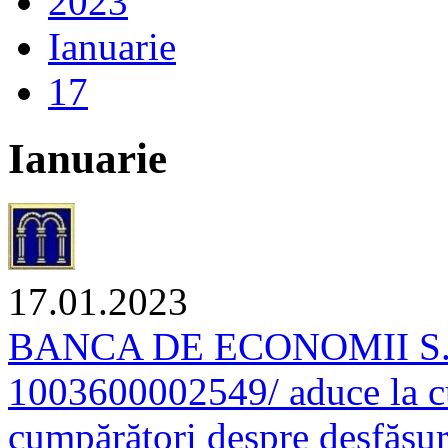
2023
Ianuarie
17
Ianuarie
17.01.2023
BANCA DE ECONOMII S.A. 
1003600002549/ aduce la cu
cumpărători despre desfăşur